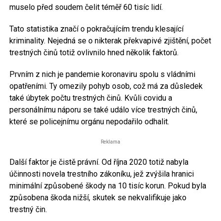
muselo před soudem čelit téměř 60 tisíc lidí.
Tato statistika značí o pokračujícím trendu klesající
kriminality. Nejedná se o nikterak překvapivé zjištění, počet
trestných činů totiž ovlivnilo hned několik faktorů.
Prvním z nich je pandemie koronaviru spolu s vládními
opatřeními. Ty omezily pohyb osob, což má za důsledek
také úbytek počtu trestných činů. Kvůli covidu a
personálnímu náporu se také událo více trestných činů,
které se policejnímu orgánu nepodařilo odhalit.
Reklama
Další faktor je čistě právní. Od října 2020 totiž nabyla
účinnosti novela trestního zákoníku, jež zvýšila hranici
minimální způsobené škody na 10 tisíc korun. Pokud byla
způsobena škoda nižší, skutek se nekvalifikuje jako
trestný čin.