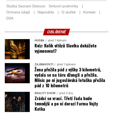
OBLÍBENÉ
HUDBA
před 1 týdnem
Kvíz: Kolik vítězů Slavíka dokážete
vyjmenovat?
ZAJÍMAVOSTI
před 1 týdnem
Žena přežila pád z výšky 3 kilometrů,
vydala se na túru džunglí a přežila.
Měsíc po ní jugoslávská letuška přežila
pád z 10 kilometrů
REALITY SHOW
před 2 dny
Zrádci se vrací. Třetí řada bude
temnější a po ní dorazí Farma Vojty
Kotka