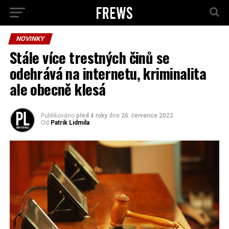
NOVINKY
Stále více trestných činů se
odehrává na internetu, kriminalita
ale obecně klesá
Publikováno
před 4 roky
dne
26. července 2022
Od
Patrik Lidmila