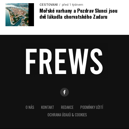
CESTOVÁNÍ
před 1 týdnem
Mořské varhany a Pozdrav Slunci jsou
dvě lákadla chorvatského Zadaru
O NÁS
KONTAKT
REDAKCE
PODMÍNKY UŽITÍ
OCHRANA ÚDAJŮ & COOKIES