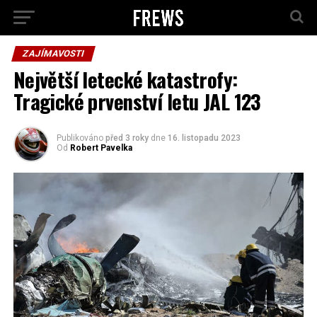
ZAJÍMAVOSTI
Největší letecké katastrofy:
Tragické prvenství letu JAL 123
Publikováno
před 3 roky
dne
16. listopadu 2023
Od
Robert Pavelka