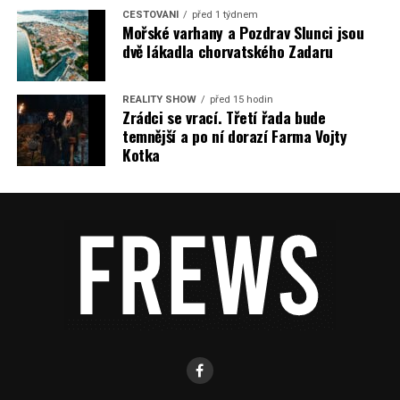
CESTOVÁNÍ
před 1 týdnem
Mořské varhany a Pozdrav Slunci jsou
dvě lákadla chorvatského Zadaru
REALITY SHOW
před 15 hodin
Zrádci se vrací. Třetí řada bude
temnější a po ní dorazí Farma Vojty
Kotka