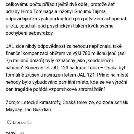
celkovému počtu přiřadit ještě dvě oběti, protože šéf
údržby Hiroo Tominaga a inženýr Susumu Tajima,
odpovídající za výstupní kontrolu pro potvrzení schopnosti
k letu, spáchali pod psychickým tlakem kvůli svému
pochybení sebevraždy.
JAL sice nikdy odpovědnost za nehodu nepřiznala, také
finanční kompenzaci obětem ve výši 780 milionů jenů (asi
7,6 milionů dolarů) byly označeny jako „kondolenční
náhrada“. Konečně let JAL 123 na trase Tokio – Ósaka byl
formálně zrušen a nahrazen letem JAL 121. Přímo na místě
nehody bylo vybudováno pamětní místo, kde se ve výroční
den tragédie pořádá vzpomínkové shromáždění.
Zdroje: Letecké katastrofy, Česká televize, epizoda seriálu
Mayday, The Guardian
TAGY:
1