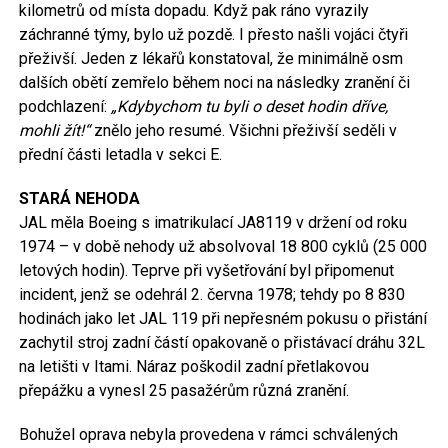
kilometrů od místa dopadu. Když pak ráno vyrazily
záchranné týmy, bylo už pozdě. I přesto našli vojáci čtyři
přeživší. Jeden z lékařů konstatoval, že minimálně osm
dalších obětí zemřelo během noci na následky zranění či
podchlazení:
„Kdybychom tu byli o deset hodin dříve,
mohli žít!“
znělo jeho resumé. Všichni přeživší seděli v
přední části letadla v sekci E.
STARÁ NEHODA
JAL měla Boeing s imatrikulací JA8119 v držení od roku
1974 – v době nehody už absolvoval 18 800 cyklů (25 000
letových hodin). Teprve při vyšetřování byl připomenut
incident, jenž se odehrál 2. června 1978; tehdy po 8 830
hodinách jako let JAL 119 při nepřesném pokusu o přistání
zachytil stroj zadní částí opakovaně o přistávací dráhu 32L
na letišti v Itami. Náraz poškodil zadní přetlakovou
přepážku a vynesl 25 pasažérům různá zranění.
Bohužel oprava nebyla provedena v rámci schválených