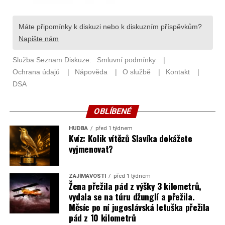
OBLÍBENÉ
HUDBA
před 1 týdnem
Kvíz: Kolik vítězů Slavíka dokážete
vyjmenovat?
ZAJÍMAVOSTI
před 1 týdnem
Žena přežila pád z výšky 3 kilometrů,
vydala se na túru džunglí a přežila.
Měsíc po ní jugoslávská letuška přežila
pád z 10 kilometrů