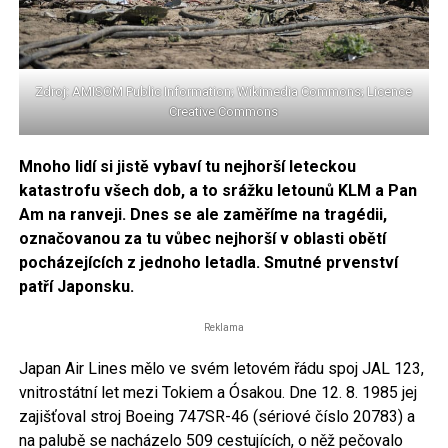
Zdroj: AMISOM Public Information; Wikimedia Commons; Licence
Creative Commons
Mnoho lidí si jistě vybaví tu nejhorší leteckou
katastrofu všech dob, a to srážku letounů KLM a Pan
Am na ranveji. Dnes se ale zaměříme na tragédii,
označovanou za tu vůbec nejhorší v oblasti obětí
pocházejících z jednoho letadla. Smutné prvenství
patří Japonsku.
Reklama
Japan Air Lines mělo ve svém letovém řádu spoj JAL 123,
vnitrostátní let mezi Tokiem a Ósakou. Dne 12. 8. 1985 jej
zajišťoval stroj Boeing 747SR-46 (sériové číslo 20783) a
na palubě se nacházelo 509 cestujících, o něž pečovalo