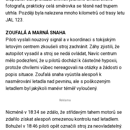
fotografa, prakticky celá směrovka se těsně nad trupem
utrhla. Později byla nalezena mnoho kilometrů od trasy letu
JAL 123.
ZOUFALÁ A MARNÁ SNAHA
Piloti vyslali nouzový signál a v koordinaci s tokijským
letovým centrem zkoušeli stroj zachránit. Záhy zjistili, že
autopilot vysadil a stroj se nedá ovládat, Navíc centrum
mělo podezření, že u pilotů dochází k částečné hypoxii,
protože chvílemi vůbec nereagovali na otázky a žádosti o
popis situace. Zoufalá snaha vyústila alespoň k
nasměrování letadla nad pevninu, ale s poškozeným
letadlem byl jakýkoli manévr téměř vyloučený.
Reklama
Nicméně v 18:34 se zdálo, že střídavým tahem motorů se
zdařilo získat alespoň omezenou kontrolu nad letadlem.
Bohužel v 18:46 piloti opět označili stroj za neovladatelný.