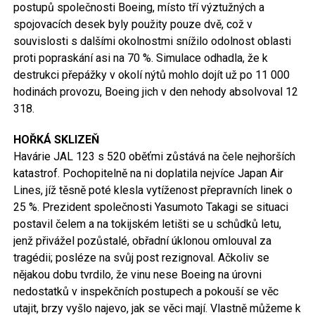
postupů společnosti Boeing, místo tří výztužných a
spojovacích desek byly použity pouze dvě, což v
souvislosti s dalšími okolnostmi snížilo odolnost oblasti
proti popraskání asi na 70 %. Simulace odhadla, že k
destrukci přepážky v okolí nýtů mohlo dojít už po 11 000
hodinách provozu, Boeing jich v den nehody absolvoval 12
318.
HOŘKÁ SKLIZEŇ
Havárie JAL 123 s 520 oběťmi zůstává na čele nejhorších
katastrof. Pochopitelně na ni doplatila nejvíce Japan Air
Lines, jíž těsně poté klesla vytíženost přepravních linek o
25 %. Prezident společnosti Yasumoto Takagi se situaci
postavil čelem a na tokijském letišti se u schůdků letu,
jenž přivážel pozůstalé, obřadní úklonou omlouval za
tragédii; posléze na svůj post rezignoval. Ačkoliv se
nějakou dobu tvrdilo, že vinu nese Boeing na úrovni
nedostatků v inspekčních postupech a pokouší se věc
utajit, brzy vyšlo najevo, jak se věci mají. Vlastně můžeme k