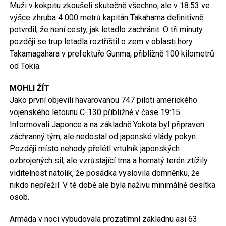
Muži v kokpitu zkoušeli skutečně všechno, ale v 18:53 ve
výšce zhruba 4 000 metrů kapitán Takahama definitivně
potvrdil, že není cesty, jak letadlo zachránit. O tři minuty
později se trup letadla roztříštil o zem v oblasti hory
Takamagahara v prefektuře Gunma, přibližně 100 kilometrů
od Tokia.
MOHLI ŽÍT
Jako první objevili havarovanou 747 piloti amerického
vojenského letounu C-130 přibližně v čase 19:15.
Informovali Japonce a na základně Yokota byl připraven
záchranný tým, ale nedostal od japonské vlády pokyn.
Později místo nehody přelétl vrtulník japonských
ozbrojených sil, ale vzrůstající tma a hornatý terén ztížily
viditelnost natolik, že posádka vyslovila domněnku, že
nikdo nepřežil. V té době ale byla naživu minimálně desítka
osob.
Armáda v noci vybudovala prozatímní základnu asi 63