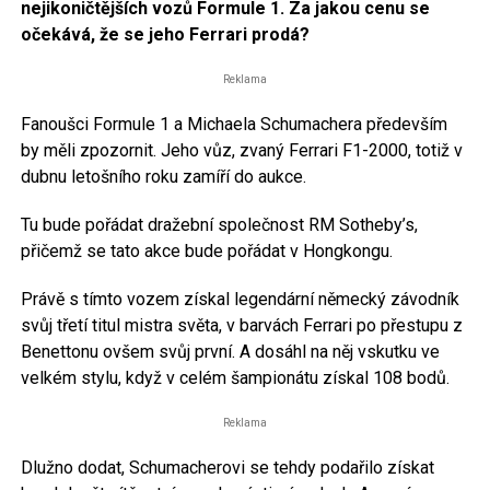
nejikoničtějších vozů Formule 1. Za jakou cenu se
očekává, že se jeho Ferrari prodá?
Reklama
Fanoušci Formule 1 a Michaela Schumachera především
by měli zpozornit. Jeho vůz, zvaný Ferrari F1-2000, totiž v
dubnu letošního roku zamíří do aukce.
Tu bude pořádat dražební společnost RM Sotheby’s,
přičemž se tato akce bude pořádat v Hongkongu.
Právě s tímto vozem získal legendární německý závodník
svůj třetí titul mistra světa, v barvách Ferrari po přestupu z
Benettonu ovšem svůj první. A dosáhl na něj vskutku ve
velkém stylu, když v celém šampionátu získal 108 bodů.
Reklama
Dlužno dodat, Schumacherovi se tehdy podařilo získat