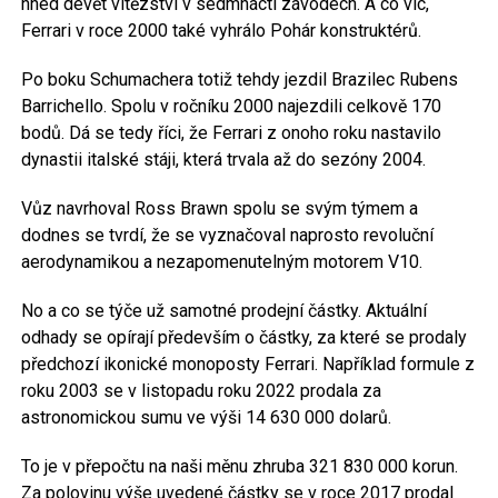
hned devět vítězství v sedmnácti závodech. A co víc,
Ferrari v roce 2000 také vyhrálo Pohár konstruktérů.
Po boku Schumachera totiž tehdy jezdil Brazilec Rubens
Barrichello. Spolu v ročníku 2000 najezdili celkově 170
bodů. Dá se tedy říci, že Ferrari z onoho roku nastavilo
dynastii italské stáji, která trvala až do sezóny 2004.
Vůz navrhoval Ross Brawn spolu se svým týmem a
dodnes se tvrdí, že se vyznačoval naprosto revoluční
aerodynamikou a nezapomenutelným motorem V10.
No a co se týče už samotné prodejní částky. Aktuální
odhady se opírají především o částky, za které se prodaly
předchozí ikonické monoposty Ferrari. Například formule z
roku 2003 se v listopadu roku 2022 prodala za
astronomickou sumu ve výši 14 630 000 dolarů.
To je v přepočtu na naši měnu zhruba 321 830 000 korun.
Za polovinu výše uvedené částky se v roce 2017 prodal