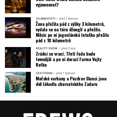
vyjmenovat?
ZAJÍMAVOSTI
před 1 týdnem
Žena přežila pád z výšky 3 kilometrů,
vydala se na túru džunglí a přežila.
Měsíc po ní jugoslávská letuška přežila
pád z 10 kilometrů
REALITY SHOW
před 2 dny
Zrádci se vrací. Třetí řada bude
temnější a po ní dorazí Farma Vojty
Kotka
CESTOVÁNÍ
před 1 týdnem
Mořské varhany a Pozdrav Slunci jsou
dvě lákadla chorvatského Zadaru