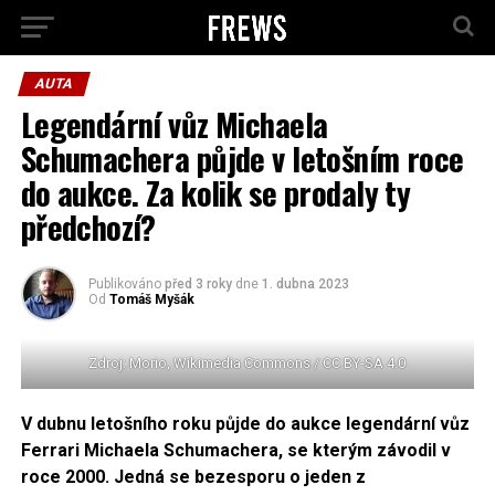
AUTA
Legendární vůz Michaela
Schumachera půjde v letošním roce
do aukce. Za kolik se prodaly ty
předchozí?
Publikováno
před 3 roky
dne
1. dubna 2023
Od
Tomáš Myšák
Zdroj: Morio, Wikimedia Commons / CC BY-SA 4.0
V dubnu letošního roku půjde do aukce legendární vůz
Ferrari Michaela Schumachera, se kterým závodil v
roce 2000. Jedná se bezesporu o jeden z