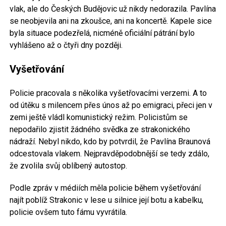
vlak, ale do Českých Budějovic už nikdy nedorazila. Pavlína
se neobjevila ani na zkoušce, ani na koncertě. Kapele sice
byla situace podezřelá, nicméně oficiální pátrání bylo
vyhlášeno až o čtyři dny později.
Vyšetřování
Policie pracovala s několika vyšetřovacími verzemi. A to
od útěku s milencem přes únos až po emigraci, přeci jen v
zemi ještě vládl komunistický režim. Policistům se
nepodařilo zjistit žádného svědka ze strakonického
nádraží. Nebyl nikdo, kdo by potvrdil, že Pavlína Braunová
odcestovala vlakem. Nejpravděpodobnější se tedy zdálo,
že zvolila svůj oblíbený autostop.
Podle zpráv v médiích měla policie během vyšetřování
najít poblíž Strakonic v lese u silnice její botu a kabelku,
policie ovšem tuto fámu vyvrátila.