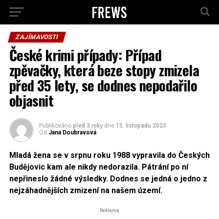
ZAJÍMAVOSTI
České krimi případy: Případ
zpěvačky, která beze stopy zmizela
před 35 lety, se dodnes nepodařilo
objasnit
Publikováno
před 3 roky
dne
15. listopadu 2023
Od
Jana Doubravová
Mladá žena se v srpnu roku 1988 vypravila do Českých
Budějovic kam ale nikdy nedorazila. Pátrání po ní
nepřineslo žádné výsledky. Dodnes se jedná o jedno z
nejzáhadnějších zmizení na našem území.
Reklama