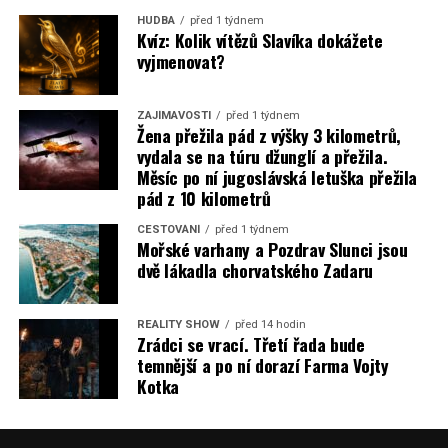
HUDBA
před 1 týdnem
Kvíz: Kolik vítězů Slavíka dokážete
vyjmenovat?
ZAJÍMAVOSTI
před 1 týdnem
Žena přežila pád z výšky 3 kilometrů,
vydala se na túru džunglí a přežila.
Měsíc po ní jugoslávská letuška přežila
pád z 10 kilometrů
CESTOVÁNÍ
před 1 týdnem
Mořské varhany a Pozdrav Slunci jsou
dvě lákadla chorvatského Zadaru
REALITY SHOW
před 14 hodin
Zrádci se vrací. Třetí řada bude
temnější a po ní dorazí Farma Vojty
Kotka