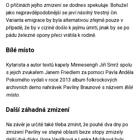
O příčinách jejího zmizení se dodnes spekuluje. Bohužel
jako nejpravděpodobnější se jeví násilný trestný čin.
Varianta emigrace by byla alternativou zřejmě pouze v
případě, že by v cizině došlo k jejímu úmrtí, jinak by se po
pádu železné opony přeci vrátila k rodině.
Bílé místo
Kytarista a autor textů kapely Minnesengři Jiří Smrž spolu
s jejich zvukařem Janem Friedlem za pomoci Pavla Anděla
Pokorného vydali v roce 2013 album folkrockových
archivních demo nahrávek Pavlíny Braunové s názvem
Bílé
místo.
Další záhadná zmizení
Na závěr je určitě také třeba zmínit, že pouhé dva dny po
zmizení Pavlíny ve stejné oblasti beze stopy zmizely
další dvě dívky. Ilona Vavříková a Lenka Mužíková byly