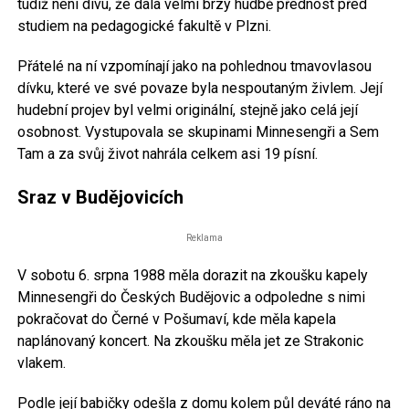
tudíž není divu, že dala velmi brzy hudbě přednost před
studiem na pedagogické fakultě v Plzni.
Přátelé na ní vzpomínají jako na pohlednou tmavovlasou
dívku, které ve své povaze byla nespoutaným živlem. Její
hudební projev byl velmi originální, stejně jako celá její
osobnost. Vystupovala se skupinami Minnesengři a Sem
Tam a za svůj život nahrála celkem asi 19 písní.
Sraz v Budějovicích
Reklama
V sobotu 6. srpna 1988 měla dorazit na zkoušku kapely
Minnesengři do Českých Budějovic a odpoledne s nimi
pokračovat do Černé v Pošumaví, kde měla kapela
naplánovaný koncert. Na zkoušku měla jet ze Strakonic
vlakem.
Podle její babičky odešla z domu kolem půl deváté ráno na