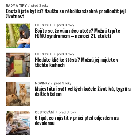
RADY A TIPY
před 3 roky
Dostali jste kytici? Naučte se několikanásobně prodloužit její
životnost
LIFESTYLE
před 3 roky
Bojíte se, že vám něco uteče? Možná trpíte
FOMO syndromem – nemocí 21. století
LIFESTYLE
před 3 roky
Hledáte klíč ke štěstí? Možná jej najdete v
těchto knihách
NOVINKY
před 3 roky
Majestátní svět velkých koček: Život lvů, tygrů a
dalších šelem
CESTOVÁNÍ
před 3 roky
6 tipů, co zajistit v práci před odjezdem na
dovolenou