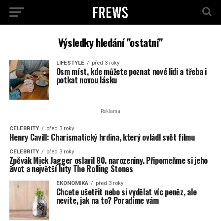
Výsledky hledání "ostatní"
LIFESTYLE
před 3 roky
Osm míst, kde můžete poznat nové lidi a třeba i
potkat novou lásku
Reklama
CELEBRITY
před 3 roky
Henry Cavill: Charismatický hrdina, který ovládl svět filmu
CELEBRITY
před 3 roky
Zpěvák Mick Jagger oslavil 80. narozeniny. Připomeňme si jeho
život a největší hity The Rolling Stones
EKONOMIKA
před 3 roky
Chcete ušetřit nebo si vydělat víc peněz, ale
nevíte, jak na to? Poradíme vám