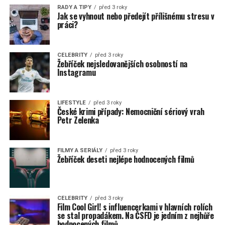
RADY A TIPY
před 3 roky
Jak se vyhnout nebo předejít přílišnému stresu v
práci?
CELEBRITY
před 3 roky
Žebříček nejsledovanějších osobností na
Instagramu
LIFESTYLE
před 3 roky
České krimi případy: Nemocniční sériový vrah
Petr Zelenka
FILMY A SERIÁLY
před 3 roky
Žebříček deseti nejlépe hodnocených filmů
CELEBRITY
před 3 roky
Film Cool Girl! s influencerkami v hlavních rolích
se stal propadákem. Na ČSFD je jedním z nejhůře
hodnocených filmů