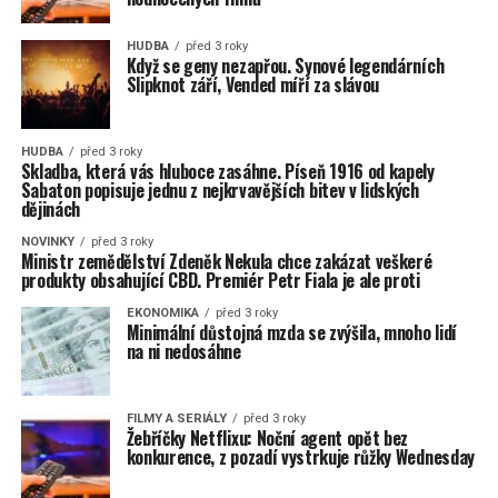
HUDBA
před 3 roky
Když se geny nezapřou. Synové legendárních
Slipknot září, Vended míří za slávou
HUDBA
před 3 roky
Skladba, která vás hluboce zasáhne. Píseň 1916 od kapely
Sabaton popisuje jednu z nejkrvavějších bitev v lidských
dějinách
NOVINKY
před 3 roky
Ministr zemědělství Zdeněk Nekula chce zakázat veškeré
produkty obsahující CBD. Premiér Petr Fiala je ale proti
EKONOMIKA
před 3 roky
Minimální důstojná mzda se zvýšila, mnoho lidí
na ni nedosáhne
FILMY A SERIÁLY
před 3 roky
Žebříčky Netflixu: Noční agent opět bez
konkurence, z pozadí vystrkuje růžky Wednesday