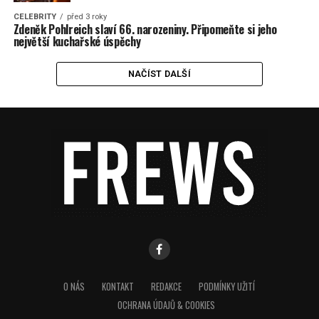
CELEBRITY
před 3 roky
Zdeněk Pohlreich slaví 66. narozeniny. Připomeňte si jeho
největší kuchařské úspěchy
NAČÍST DALŠÍ
O NÁS
KONTAKT
REDAKCE
PODMÍNKY UŽITÍ
OCHRANA ÚDAJŮ & COOKIES