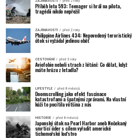
ZAJÍMAVOSTI
před 2 roky
Příběh letu 593: Teenager si hrál na pilota,
tragédii nikdo nepřežil
ZAJÍMAVOSTI
před 2 roky
Philippine Airlines 434: Nepovedený teroristický
útok si vyžádal jedinou oběť
CESTOVÁNÍ
před 3 roky
Aviofobie neboli strach z létání: Co dělat, když
máte hrůzu z letadla?
LIFESTYLE
před 8 měsíců
Doomscrolling jako efekt fascinace
katastrofami a špatnými zprávami. Na vlastní
kůži to pocítila většina z nás
HISTORIE
před 8 měsíců
Japonský útok na Pearl Harbor aneb Nečekaný
smrtící úder s cílem vyřadit americké
tichomořské loďstvo