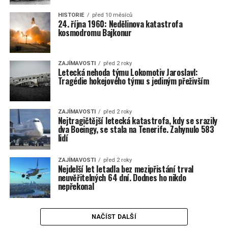
HISTORIE
před 10 měsíců
24. října 1960: Nedělinova katastrofa
kosmodromu Bajkonur
ZAJÍMAVOSTI
před 2 roky
Letecká nehoda týmu Lokomotiv Jaroslavl:
Tragédie hokejového týmu s jediným přeživším
ZAJÍMAVOSTI
před 2 roky
Nejtragičtější letecká katastrofa, kdy se srazily
dva Boeingy, se stala na Tenerife. Zahynulo 583
lidí
ZAJÍMAVOSTI
před 2 roky
Nejdelší let letadla bez mezipřistání trval
neuvěřitelných 64 dní. Dodnes ho nikdo
nepřekonal
NAČÍST DALŠÍ