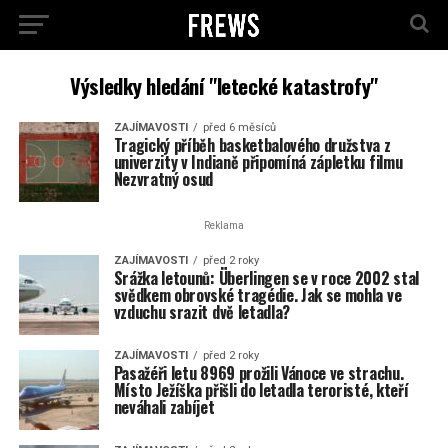
Výsledky hledání "letecké katastrofy"
ZAJÍMAVOSTI
před 6 měsíců
Tragický příběh basketbalového družstva z
univerzity v Indianě připomíná zápletku filmu
Nezvratný osud
Reklama
ZAJÍMAVOSTI
před 2 roky
Srážka letounů: Überlingen se v roce 2002 stal
svědkem obrovské tragédie. Jak se mohla ve
vzduchu srazit dvě letadla?
ZAJÍMAVOSTI
před 2 roky
Pasažéři letu 8969 prožili Vánoce ve strachu.
Místo Ježíška přišli do letadla teroristé, kteří
neváhali zabíjet