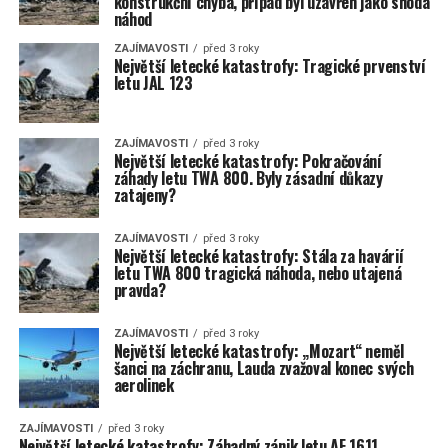
konstrukční chyba, případ byl uzavřen jako shoda
náhod
ZAJÍMAVOSTI
před 3 roky
Největší letecké katastrofy: Tragické prvenství
letu JAL 123
ZAJÍMAVOSTI
před 3 roky
Největší letecké katastrofy: Pokračování
záhady letu TWA 800. Byly zásadní důkazy
zatajeny?
ZAJÍMAVOSTI
před 3 roky
Největší letecké katastrofy: Stála za havárií
letu TWA 800 tragická náhoda, nebo utajená
pravda?
ZAJÍMAVOSTI
před 3 roky
Největší letecké katastrofy: „Mozart“ neměl
šanci na záchranu, Lauda zvažoval konec svých
aerolinek
ZAJÍMAVOSTI
před 3 roky
Největší letecké katastrofy: Záhadný zánik letu AF 1611.