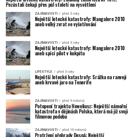
Pozůstalí čekají přes půl století na vysvětlení
ZAJÍMAVOSTI
před 3 roky
Největší letecké katastrofy: Mangalore 2010
aneb velký zvrat ve vyšetřování
ZAJÍMAVOSTI
před 3 roky
Největší letecké katastrofy: Mangalore 2010
aneb spící pilot v kokpitu
LIFESTYLE
před 3 roky
Největší letecké katastrofy: Srážka na ranveji
aneb krvavé jaro na Tenerife
ZAJÍMAVOSTI
před 9 měsíců
Potopení trajektu Heweliusz: Největší námořní
katastrofa v dějinách Polska, která má již svoji
filmovou podobu
ZAJÍMAVOSTI
před 10 měsíců
Protržení přehrady Desná: Největší