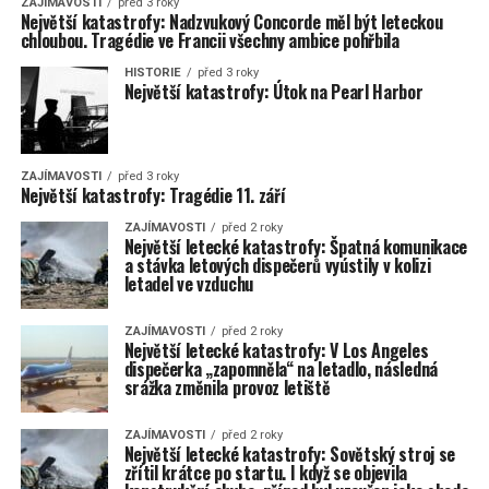
ZAJÍMAVOSTI
před 3 roky
Největší katastrofy: Nadzvukový Concorde měl být leteckou
chloubou. Tragédie ve Francii všechny ambice pohřbila
HISTORIE
před 3 roky
Největší katastrofy: Útok na Pearl Harbor
ZAJÍMAVOSTI
před 3 roky
Největší katastrofy: Tragédie 11. září
ZAJÍMAVOSTI
před 2 roky
Největší letecké katastrofy: Špatná komunikace
a stávka letových dispečerů vyústily v kolizi
letadel ve vzduchu
ZAJÍMAVOSTI
před 2 roky
Největší letecké katastrofy: V Los Angeles
dispečerka „zapomněla“ na letadlo, následná
srážka změnila provoz letiště
ZAJÍMAVOSTI
před 2 roky
Největší letecké katastrofy: Sovětský stroj se
zřítil krátce po startu. I když se objevila